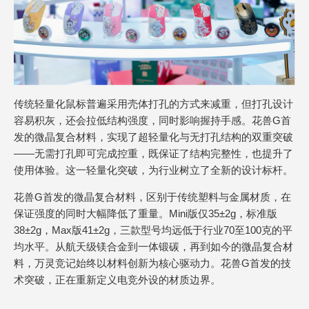
传统轻量化鼠标普遍采用壳体打孔的方式来减重，但打孔设计
容易积灰，还会拉低结构强度，同时影响握持手感。花兽G首
发的微晶复合材料，实现了超轻量化与无打孔结构的双重突破
——无需打孔即可完成控重，既保证了结构完整性，也提升了
使用体验。这一轻量化突破，为行业树立了全新的设计标杆。
花兽G首发的微晶复合材料，区别于传统塑料与金属材质，在
保证强度的同时大幅降低了重量。Mini版仅35±2g，标准版
38±2g，Max版41±2g，三款型号均远低于行业70至100克的平
均水平。从航天级镁合金到一体锻碳，再到如今的微晶复合材
料，万灵竞记始终以材料创新为核心驱动力。花兽G首发的技
术突破，正在重新定义电竞外设的材质边界。