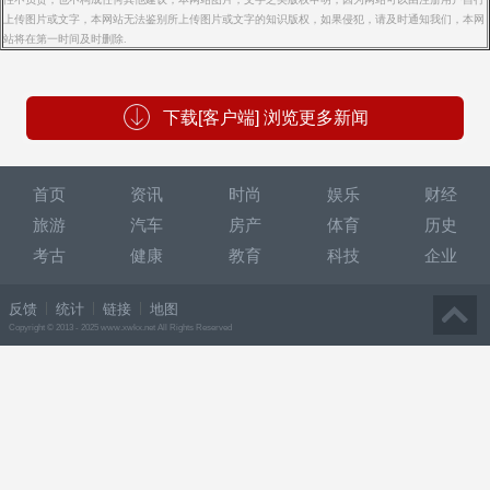
上传图片或文字，本网站无法鉴别所上传图片或文字的知识版权，如果侵犯，请及时通知我们，本网
站将在第一时间及时删除.
下载[客户端] 浏览更多新闻
首页
资讯
时尚
娱乐
财经
旅游
汽车
房产
体育
历史
考古
健康
教育
科技
企业
反馈
统计
链接
地图
Copyright © 2013 - 2025 www.xwkx.net All Rights Reserved