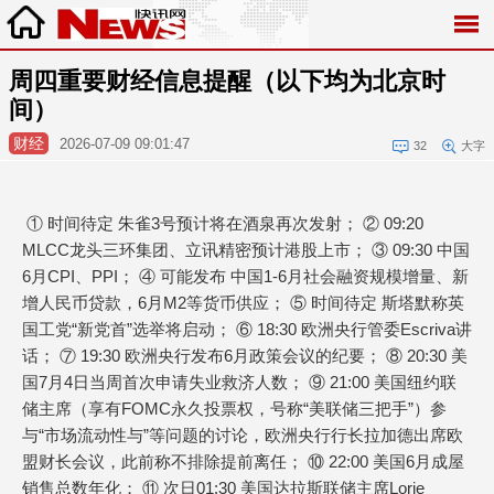
周四重要财经信息提醒（以下均为北京时
间）
财经
2026-07-09 09:01:47
32
大字
① 时间待定 朱雀3号预计将在酒泉再次发射； ② 09:20
MLCC龙头三环集团、立讯精密预计港股上市； ③ 09:30 中国
6月CPI、PPI； ④ 可能发布 中国1-6月社会融资规模增量、新
增人民币贷款，6月M2等货币供应； ⑤ 时间待定 斯塔默称英
国工党“新党首”选举将启动； ⑥ 18:30 欧洲央行管委Escriva讲
话； ⑦ 19:30 欧洲央行发布6月政策会议的纪要； ⑧ 20:30 美
国7月4日当周首次申请失业救济人数； ⑨ 21:00 美国纽约联
储主席（享有FOMC永久投票权，号称“美联储三把手”）参
与“市场流动性与”等问题的讨论，欧洲央行行长拉加德出席欧
盟财长会议，此前称不排除提前离任； ⑩ 22:00 美国6月成屋
销售总数年化； ⑪ 次日01:30 美国达拉斯联储主席Lorie