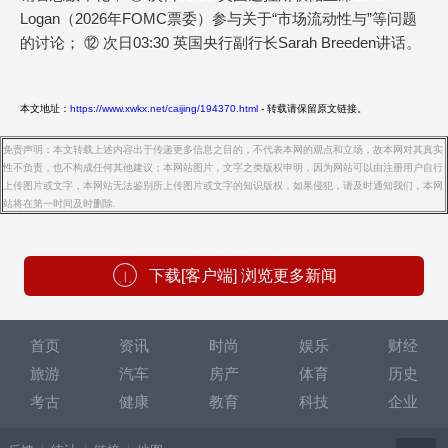
Logan（2026年FOMC票委）参与关于“市场流动性与”等问题
的讨论； ⑫ 次日03:30 英国央行副行长Sarah Breeden讲话。
本文地址：
https://www.xwkx.net/caijing/194370.html
- 转载请保留原文链接。
免责声明：本文转载上述内容出于传递更多信息之目的，不代表本网的观点和立场，故本网对其真实
性不负责，也不构成任何其他建议；本网站图片，文字之类版权申明，因为网站可以由注册用户自行
上传图片或文字，本网站无法鉴别所上传图片或文字的知识版权，如果侵犯，请及时通知我们，本网
站将在第一时间及时删除.
下载[客户端] 浏览更多新闻
首页
资讯
时尚
娱乐
财经
旅游
汽车
房产
体育
历史
考古
健康
教育
科技
企业