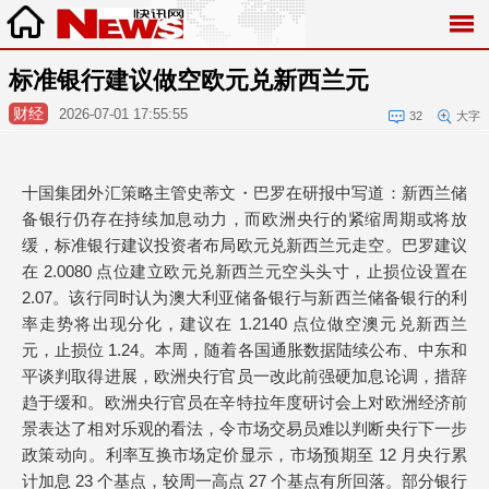
标准银行建议做空欧元兑新西兰元
财经
2026-07-01 17:55:55
32
大字
十国集团外汇策略主管史蒂文・巴罗在研报中写道：新西兰储
备银行仍存在持续加息动力，而欧洲央行的紧缩周期或将放
缓，标准银行建议投资者布局欧元兑新西兰元走空。巴罗建议
在 2.0080 点位建立欧元兑新西兰元空头头寸，止损位设置在
2.07。该行同时认为澳大利亚储备银行与新西兰储备银行的利
率走势将出现分化，建议在 1.2140 点位做空澳元兑新西兰
元，止损位 1.24。本周，随着各国通胀数据陆续公布、中东和
平谈判取得进展，欧洲央行官员一改此前强硬加息论调，措辞
趋于缓和。欧洲央行官员在辛特拉年度研讨会上对欧洲经济前
景表达了相对乐观的看法，令市场交易员难以判断央行下一步
政策动向。利率互换市场定价显示，市场预期至 12 月央行累
计加息 23 个基点，较周一高点 27 个基点有所回落。部分银行