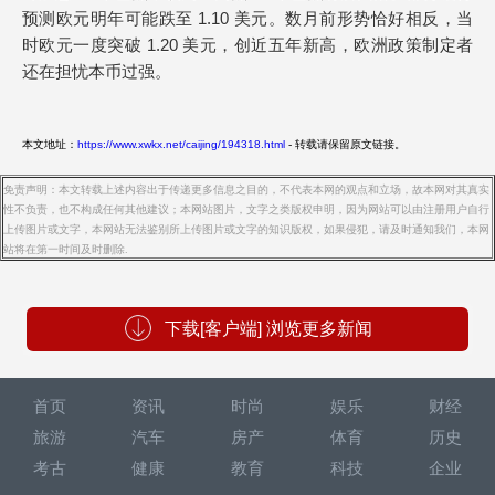
预测欧元明年可能跌至 1.10 美元。数月前形势恰好相反，当
时欧元一度突破 1.20 美元，创近五年新高，欧洲政策制定者
还在担忧本币过强。
本文地址：
https://www.xwkx.net/caijing/194318.html
- 转载请保留原文链接。
免责声明：本文转载上述内容出于传递更多信息之目的，不代表本网的观点和立场，故本网对其真实
性不负责，也不构成任何其他建议；本网站图片，文字之类版权申明，因为网站可以由注册用户自行
上传图片或文字，本网站无法鉴别所上传图片或文字的知识版权，如果侵犯，请及时通知我们，本网
站将在第一时间及时删除.
下载[客户端] 浏览更多新闻
首页
资讯
时尚
娱乐
财经
旅游
汽车
房产
体育
历史
考古
健康
教育
科技
企业