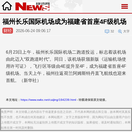
福州长乐国际机场成为福建省首座4F级机场
财经
2026-06-24 09:06:17
32
大字
6月23日上午，福州长乐国际机场二跑道投运，标志着该机场
由此迈入“双跑道时代”。同日，该机场获颁新版《运输机场使
用许可证》，飞行区等级由4E提升至4F，成为福建省首座4F
级机场。当天上午，福州往返荷兰阿姆斯特丹直飞航线也迎来
首航。（新华社）
本文地址：
https://www.xwkx.net/caijing/194239.html
- 转载请保留原文链接。
免责声明：本文转载上述内容出于传递更多信息之目的，不代表本网的观点和立场，故本网对其真实
性不负责，也不构成任何其他建议；本网站图片，文字之类版权申明，因为网站可以由注册用户自行
上传图片或文字，本网站无法鉴别所上传图片或文字的知识版权，如果侵犯，请及时通知我们，本网
站将在第一时间及时删除.