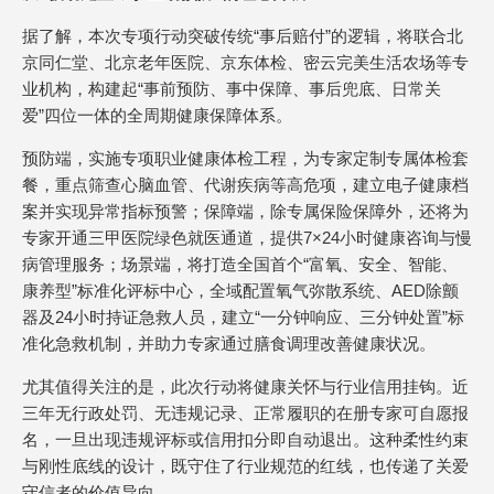
据了解，本次专项行动突破传统“事后赔付”的逻辑，将联合北
京同仁堂、北京老年医院、京东体检、密云完美生活农场等专
业机构，构建起“事前预防、事中保障、事后兜底、日常关
爱”四位一体的全周期健康保障体系。
预防端，实施专项职业健康体检工程，为专家定制专属体检套
餐，重点筛查心脑血管、代谢疾病等高危项，建立电子健康档
案并实现异常指标预警；保障端，除专属保险保障外，还将为
专家开通三甲医院绿色就医通道，提供7×24小时健康咨询与慢
病管理服务；场景端，将打造全国首个“富氧、安全、智能、
康养型”标准化评标中心，全域配置氧气弥散系统、AED除颤
器及24小时持证急救人员，建立“一分钟响应、三分钟处置”标
准化急救机制，并助力专家通过膳食调理改善健康状况。
尤其值得关注的是，此次行动将健康关怀与行业信用挂钩。近
三年无行政处罚、无违规记录、正常履职的在册专家可自愿报
名，一旦出现违规评标或信用扣分即自动退出。这种柔性约束
与刚性底线的设计，既守住了行业规范的红线，也传递了关爱
守信者的价值导向。