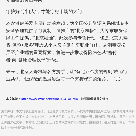
守护好“守门人”，才能守好市场的大门。
本次健康关爱专项行动的发起，为全国公共资源交易领域专家
安全管理提供了可复制、可推广的“北京样板”，为专家服务保
障工作提供了“北京经验”。此次参与专项行动，也是北京人寿
将“保险+服务”理念从个人客户延伸至职业群体、从消费端拓
展至产业端的重要探索，将进一步推动保险角色从“赔付
者”向“健康管理伙伴”升级。
未来，北京人寿将与各方携手，让“有北京温度的规则”成为行
业共识，让保险的温度触达每一个需要守护的角落。（完）
本文地址：
https://www.xwkx.net/caijing/194141.html
- 转载请保留原文链接。
免责声明：本文转载上述内容出于传递更多信息之目的，不代表本网的观点和立场，故本网对其真实
性不负责，也不构成任何其他建议；本网站图片，文字之类版权申明，因为网站可以由注册用户自行
上传图片或文字，本网站无法鉴别所上传图片或文字的知识版权，如果侵犯，请及时通知我们，本网
站将在第一时间及时删除.