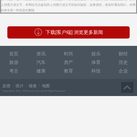
上传图片或文字，本网站无法鉴别所上传图片或文字的知识版权，如果侵犯，请及时通知我们，本网
站将在第一时间及时删除.
下载[客户端] 浏览更多新闻
首页
资讯
时尚
娱乐
财经
旅游
汽车
房产
体育
历史
考古
健康
教育
科技
企业
反馈
统计
链接
地图
Copyright © 2013 - 2025 www.xwkx.net All Rights Reserved