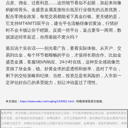
点差、佣金、过夜利息……这些细节看似不起眼，加起来却像
蚂蚁啃骨头。金盛贵金属直接给出低至行业领先的点差优惠，
配合零佣金政策，每笔交易都能省下真金白银。更关键的是，
它支持MT4/MT5双平台，建仓平仓流畅得像切黄油，行情好
时不会卡顿让你干瞪眼。反观一些平台，返点要等一两周，数
据源还经常延迟，你用着能不窝火吗？
最后说个实在话——别光看广告，要看实际体验。从开户、交
易到出金，每个环节都顺畅的平台，才值得长期合作。比如金
盛贵金属，客服5秒内响应、24小时在线，这种安全感就像兜
里揣了块金条，稳。炒黄金求的是透明和效率，选对了平台，
剩下的交给策略和纪律。当然，投资总是有风险的，入市前一
定评估好自己的承受能力，别让冲动盖过了理性。
本文地址：
https://www.xwkx.net/caijing/193961.html
- 转载请保留原文链接。
免责声明：本文转载上述内容出于传递更多信息之目的，不代表本网的观点和立场，故本网对其真实
性不负责，也不构成任何其他建议；本网站图片，文字之类版权申明，因为网站可以由注册用户自行
上传图片或文字，本网站无法鉴别所上传图片或文字的知识版权，如果侵犯，请及时通知我们，本网