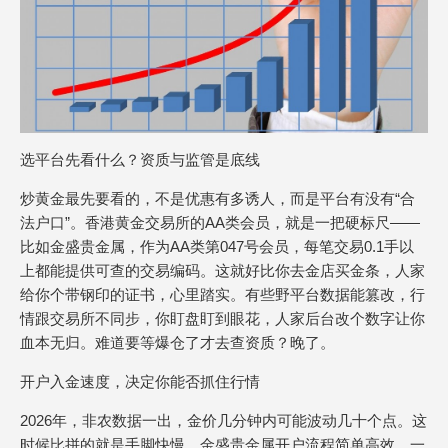
选平台先看什么？资质与监管是底线
炒黄金最先要看的，不是优惠有多诱人，而是平台有没有“合
法户口”。香港黄金交易所的AA类会员，就是一把硬标尺——
比如金盛贵金属，作为AA类第047号会员，每笔交易0.1手以
上都能提供可查的交易编码。这就好比你去金店买金条，人家
给你个带钢印的证书，心里踏实。有些野平台数据能篡改，行
情跟交易所不同步，你盯盘盯到眼花，人家后台改个数字让你
血本无归。难道要等爆仓了才去查资质？晚了。
开户入金速度，决定你能否抓住行情
2026年，非农数据一出，金价几分钟内可能波动几十个点。这
时候比拼的就是手脚快慢。金盛贵金属开户流程简单高效，一