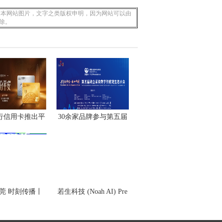
 本网站图片，文字之类版权申明，因为网站可以由
除。
行信用卡推出平
30余家品牌参与第五届
安
政
莞 时刻传播丨
若生科技 (Noah AI) Pre
东