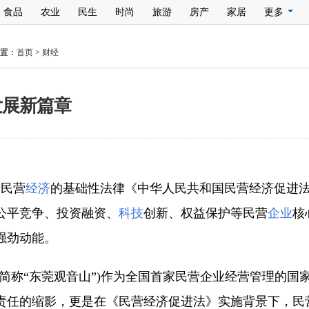
食品
农业
民生
时尚
旅游
房产
家居
更多
置：
首页
>
财经
发展新篇章
于民营
经济
的基础性法律《中华人民共和国民营经济促进法
公平竞争、投资融资、
科技
创新、权益保护等民营
企业
核
强劲动能。
简称“东莞观音山”)作为全国首家民营企业经营管理的国
责任的缩影，更是在《民营经济促进法》实施背景下，民